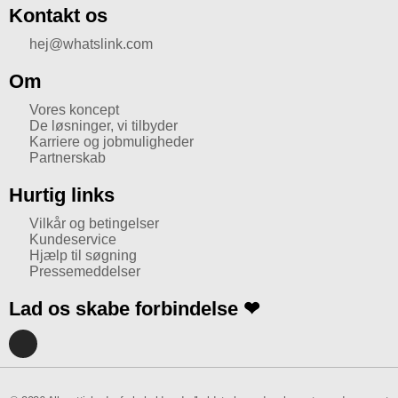
Kontakt os
hej@whatslink.com
Om
Vores koncept
De løsninger, vi tilbyder
Karriere og jobmuligheder
Partnerskab
Hurtig links
Vilkår og betingelser
Kundeservice
Hjælp til søgning
Pressemeddelser
Lad os skabe forbindelse ❤
I
n
s
t
a