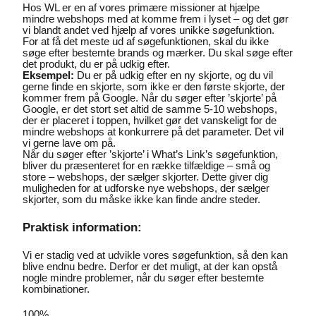
Hos WL er en af vores primære missioner at hjælpe
mindre webshops med at komme frem i lyset – og det gør
vi blandt andet ved hjælp af vores unikke søgefunktion.
For at få det meste ud af søgefunktionen, skal du ikke
søge efter bestemte brands og mærker. Du skal søge efter
det produkt, du er på udkig efter.
Eksempel:
Du er på udkig efter en ny skjorte, og du vil
gerne finde en skjorte, som ikke er den første skjorte, der
kommer frem på Google. Når du søger efter ’skjorte’ på
Google, er det stort set altid de samme 5-10 webshops,
der er placeret i toppen, hvilket gør det vanskeligt for de
mindre webshops at konkurrere på det parameter. Det vil
vi gerne lave om på.
Når du søger efter ’skjorte’ i What’s Link’s søgefunktion,
bliver du præsenteret for en række tilfældige – små og
store – webshops, der sælger skjorter. Dette giver dig
muligheden for at udforske nye webshops, der sælger
skjorter, som du måske ikke kan finde andre steder.
Praktisk information:
Vi er stadig ved at udvikle vores søgefunktion, så den kan
blive endnu bedre. Derfor er det muligt, at der kan opstå
nogle mindre problemer, når du søger efter bestemte
kombinationer.
100%