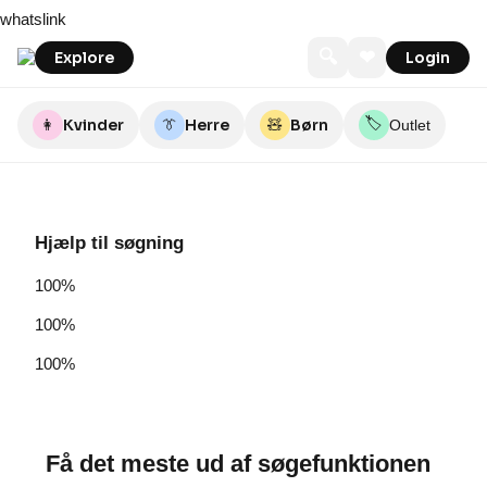
Skip
whatslink
to
content
🔍
❤
Explore
Login
🏷️
👩
Kvinder
👔
Herre
🧸
Børn
Outlet
Hjælp til søgning
100%
100%
100%
Få det meste ud af søgefunktionen