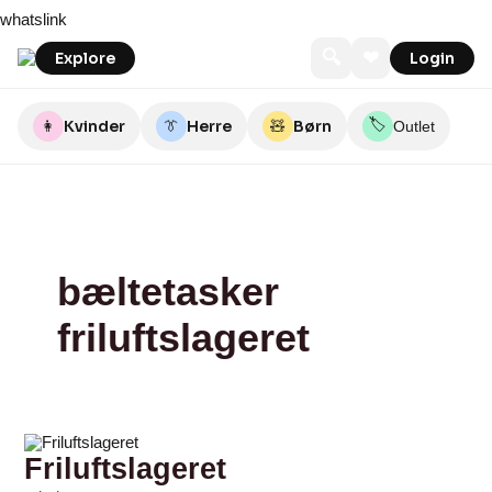
Skip
Friluftslageret
whatslink
to
content
🔍
❤
Explore
Login
🏷️
👩
Kvinder
👔
Herre
🧸
Børn
Outlet
bæltetasker
friluftslageret
Friluftslageret