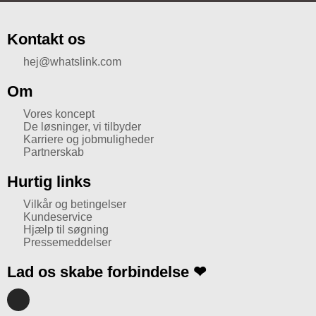
Kontakt os
hej@whatslink.com
Om
Vores koncept
De løsninger, vi tilbyder
Karriere og jobmuligheder
Partnerskab
Hurtig links
Vilkår og betingelser
Kundeservice
Hjælp til søgning
Pressemeddelser
Lad os skabe forbindelse ❤
I
n
s