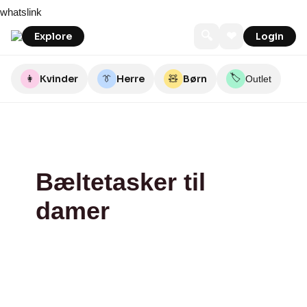
Skip
Madamechic
Klosterfrøknerne
Luxurybyho
Deichmann
LikeLondon.com
whatslink
to
content
🔍
❤
Explore
Login
🏷️
👩
Kvinder
👔
Herre
🧸
Børn
Outlet
Bæltetasker til
damer