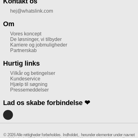
Kontakt os
hej@whatslink.com
Om
Vores koncept
De løsninger, vi tilbyder
Karriere og jobmuligheder
Partnerskab
Hurtig links
Vilkår og betingelser
Kundeservice
Hjælp til søgning
Pressemeddelser
Lad os skabe forbindelse ❤
I
n
s
t
a
© 2026 Alle rettigheder forbeholdes. Indholdet,. herunder elementer under navnet
g