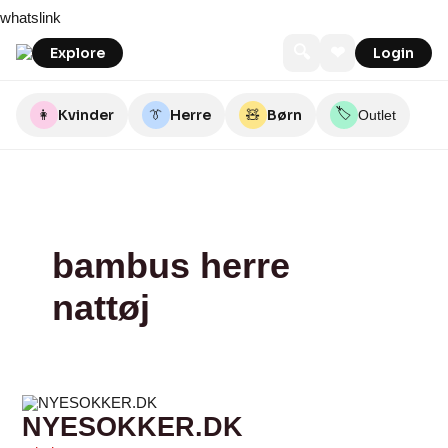
Skip
NYESOKKER.DK
BAMBUSTØJ.DK
whatslink
to
content
🔍
❤
Explore
Login
🏷️
👩
Kvinder
👔
Herre
🧸
Børn
Outlet
bambus herre
nattøj
NYESOKKER.DK