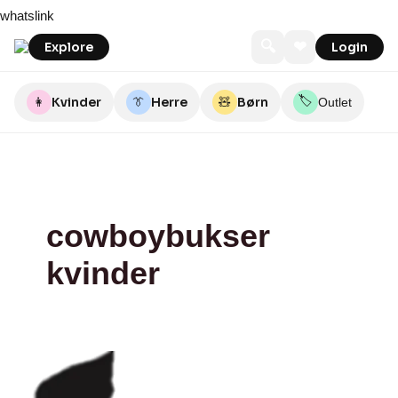
Skip
I
whatslink
to
SAY
content
FASHION
🔍
❤
Explore
Login
🏷️
👩
Kvinder
👔
Herre
🧸
Børn
Outlet
cowboybukser
kvinder