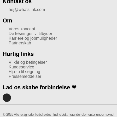
Kontakt os
hej@whatslink.com
Om
Vores koncept
De løsninger, vi tilbyder
Karriere og jobmuligheder
Partnerskab
Hurtig links
Vilkår og betingelser
Kundeservice
Hjælp til søgning
Pressemeddelser
Lad os skabe forbindelse ❤
I
n
s
t
a
© 2026 Alle rettigheder forbeholdes. Indholdet,. herunder elementer under navnet
g