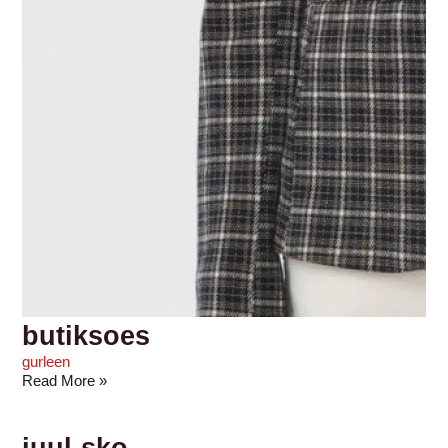
butiksoes
gurleen
Read More »
juul-sko