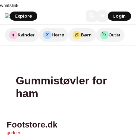
Skip
Footstore.dk
dansk
butiksoes
juul-
Booztlet
55Nord
Lemvig
Zonationstore
Green
Skobox
whatslink
to
sko
Indkøbsforening
Comfort
content
🔍
❤
Explore
Login
🏷️
👩
Kvinder
👔
Herre
🧸
Børn
Outlet
Gummistøvler for
ham
Footstore.dk
gurleen