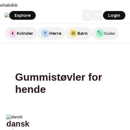
Skip
dansk
butiksoes
Cassandra
Lisen
Lemvig
Netskobutik.dk
WODEN
ShoeLine
Unicshoes
Unik
whatslink
to
Indkøbsforening
Sko
content
🔍
❤
Explore
Login
🏷️
👩
Kvinder
👔
Herre
🧸
Børn
Outlet
Gummistøvler for
hende
dansk