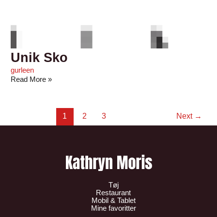
Unik Sko
gurleen
Read More »
1
2
3
Next
→
Tøj
Restaurant
Mobil & Tablet
Mine favoritter