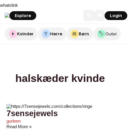
Skip
7sensejewels
CARTERSTORE
Butler-
FRK.
SUI
Callisto
Jewelry
Brodersens
Bendixen
Fangels.dk
whatslink
to
Loftet
MAGNOLIA
AVA
Jewellery
by
Ringkøbing
content
Grundled
🔍
❤
Explore
Login
🏷️
👩
Kvinder
👔
Herre
🧸
Børn
Outlet
halskæder kvinde
7sensejewels
gurleen
Read More »