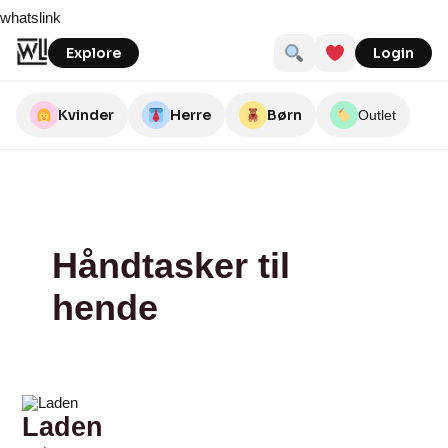
Skip
Laden
Byasbaek
nordmod
Alexandra’s
whatslink
to
content
Explore
Login
Kvinder
Herre
Børn
Outlet
Håndtasker til
hende
Laden