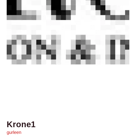
Krone1
gurleen