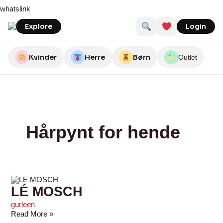
Skip
LÉ
By
Snoir
A-
Molly&My
Stilkompagniet
LAURA
Smykkeuret.dk
Evena
Krone1
whatslink
to
MOSCH
Livi
Hjort
THOMSEN
content
LUXURY
Explore
Login
Kvinder
Herre
Børn
Outlet
Hårpynt for hende
LÉ MOSCH
gurleen
Read More »