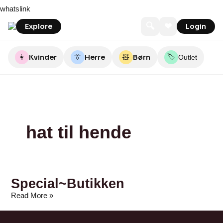
Skip
Special~Butikken
whatslink
to
content
🔍
❤
Explore
Login
🏷️
👩
Kvinder
👔
Herre
🧸
Børn
Outlet
hat til hende
Special~Butikken
Read More »