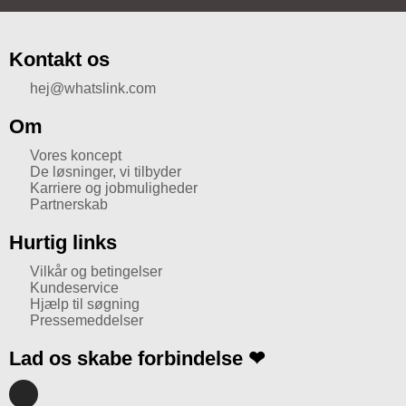
Kontakt os
hej@whatslink.com
Om
Vores koncept
De løsninger, vi tilbyder
Karriere og jobmuligheder
Partnerskab
Hurtig links
Vilkår og betingelser
Kundeservice
Hjælp til søgning
Pressemeddelser
Lad os skabe forbindelse ❤
I
n