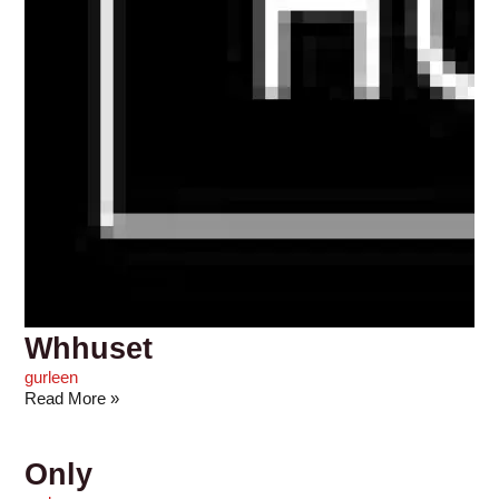
Whhuset
gurleen
Read More »
Only