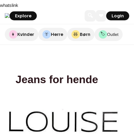
Skip
Louise
stoy
Snoir
Whhuset
Only
Stilkompagniet
Selected
Best
PIECES
NOISY
whatslink
to
Viborg
Brands
MAY
content
🔍
❤
Explore
Login
🏷️
👩
Kvinder
👔
Herre
🧸
Børn
Outlet
Jeans for hende