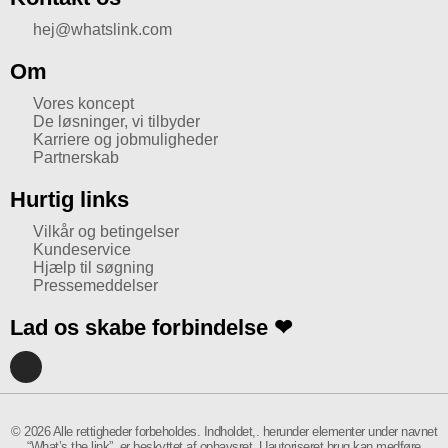
hej@whatslink.com
Om
Vores koncept
De løsninger, vi tilbyder
Karriere og jobmuligheder
Partnerskab
Hurtig links
Vilkår og betingelser
Kundeservice
Hjælp til søgning
Pressemeddelser
Lad os skabe forbindelse ❤
I
n
s
t
a
© 2026 Alle rettigheder forbeholdes. Indholdet,. herunder elementer under navnet
g
“What’s the link”, er beskyttet af ophavsret. Uautoriseret brug kan medføre