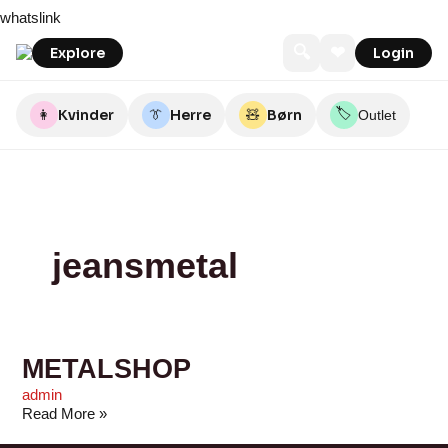
Skip
METALSHOP
whatslink
to
content
🔍
❤
Explore
Login
🏷️
👩
Kvinder
👔
Herre
🧸
Børn
Outlet
jeansmetal
METALSHOP
admin
Read More »