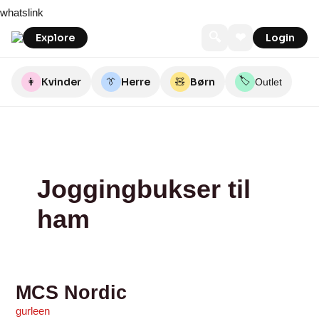
Skip
MCS
Din
Klaedeskabet
Nordsus
Zandershop
bareen
Tøjmanden
whatslink
to
Nordic
Lokale
Langeland
content
Outlet
🔍
❤
Explore
Login
🏷️
👩
Kvinder
👔
Herre
🧸
Børn
Outlet
Joggingbukser til
ham
MCS Nordic
gurleen