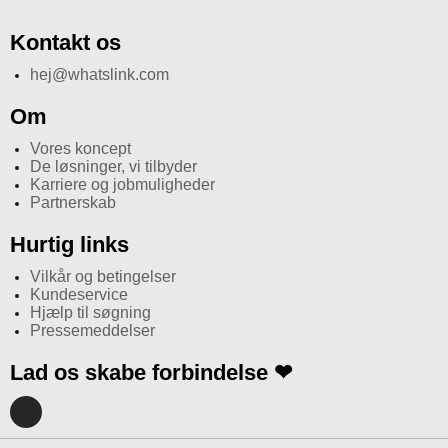
Kontakt os
hej@whatslink.com
Om
Vores koncept
De løsninger, vi tilbyder
Karriere og jobmuligheder
Partnerskab
Hurtig links
Vilkår og betingelser
Kundeservice
Hjælp til søgning
Pressemeddelser
Lad os skabe forbindelse ❤
I
n
s