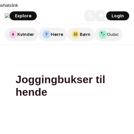
Skip
Bilka
whatslink
to
content
🔍
❤
Explore
Login
🏷️
👩
Kvinder
👔
Herre
🧸
Børn
Outlet
Joggingbukser til
hende