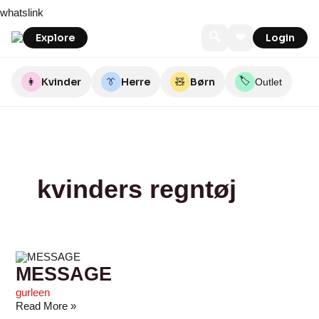
Skip
MESSAGE
butiksoes
55Nord
Lemvig
west-
Fisto
OutdoorPro.dk
Special~Butikken
whatslink
to
Indkøbsforening
wind.dk
content
🔍
❤
Explore
Login
🏷️
👩
Kvinder
👔
Herre
🧸
Børn
Outlet
kvinders regntøj
MESSAGE
gurleen
Read More »