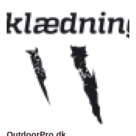
OutdoorPro.dk