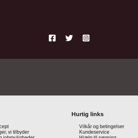
Hurtig links
cept
Vilkår og betingelser
er, vi tilbyder
Kundeservice
og jobmuligheder
Hjælp til søgning