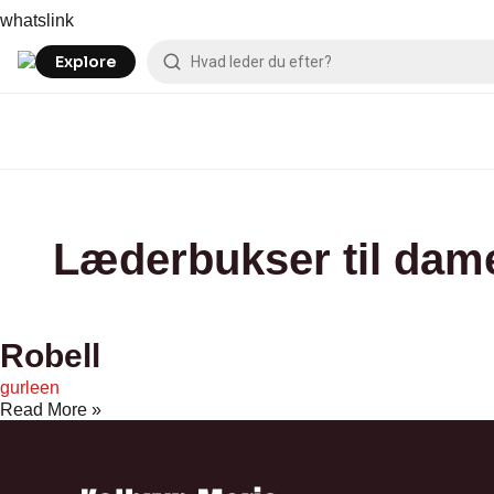
Skip
Robell
whatslink
to
content
Explore
Læderbukser til dam
Robell
gurleen
Read More »