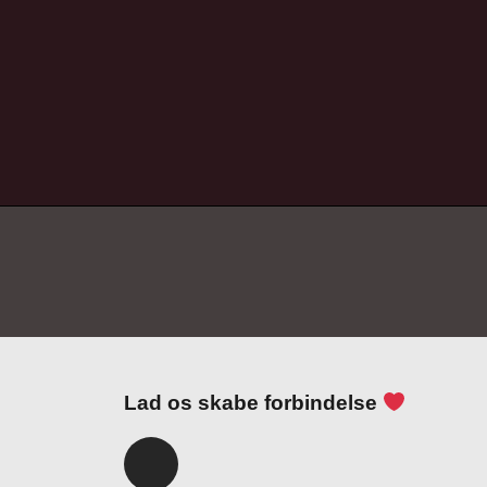
Lad os skabe forbindelse
I
n