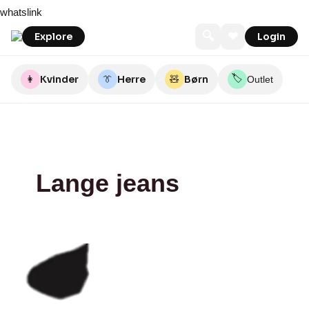
Skip
I
whatslink
to
SAY
content
FASHION
🔍
❤
Explore
Login
🏷️
👩
Kvinder
👔
Herre
🧸
Børn
Outlet
Lange jeans