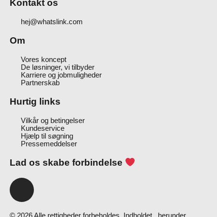
Kontakt os
hej@whatslink.com
Om
Vores koncept
De løsninger, vi tilbyder
Karriere og jobmuligheder
Partnerskab
Hurtig links
Vilkår og betingelser
Kundeservice
Hjælp til søgning
Pressemeddelser
Lad os skabe forbindelse
I
n
s
© 2026 Alle rettigheder forbeholdes. Indholdet,. herunder