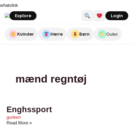
Skip
Enghssport
Lemvig
Outdoor
Special~Butikken
whatslink
to
Indkøbsforening
Fyn
content
Explore
Login
Kvinder
Herre
Børn
Outlet
mænd regntøj
Enghssport
gurleen
Read More »