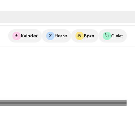
🏷️
👩
Kvinder
👔
Herre
🧸
Børn
Outlet