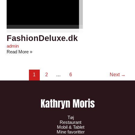
FashionDeluxe.dk
admin
Read More »
1
2
…
6
Next
→
Tøj
Restaurant
Mobil & Tablet
Mine favoritter