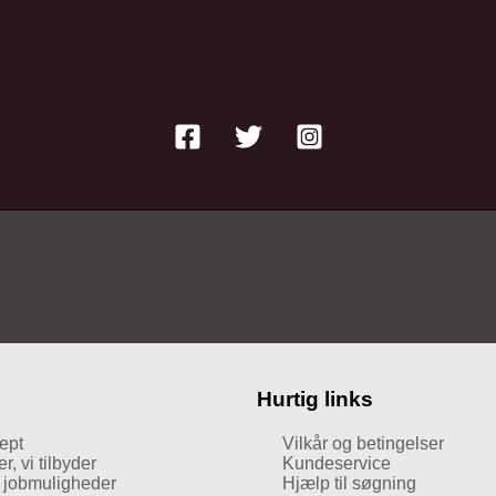
Hurtig links
ept
Vilkår og betingelser
, vi tilbyder
Kundeservice
g jobmuligheder
Hjælp til søgning