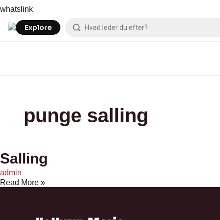
Skip
Salling
whatslink
to
content
Explore
punge salling
Salling
admin
Read More »