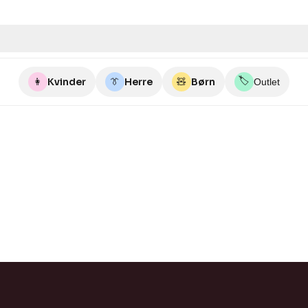
🏷️
👩
Kvinder
👔
Herre
🧸
Børn
Outlet