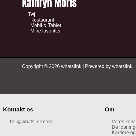
Tøj
Restaurant
Mobil & Tablet
Mine favoritter
Copyright © 2026 whatslink | Powered by whatslink
Kontakt os
Om
hej@whatslink.com
Vores konc
De løsninger
Karriere o