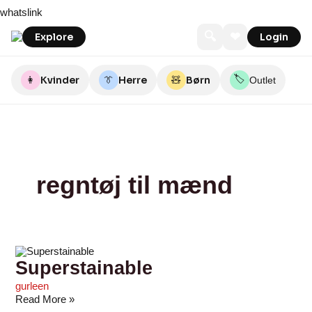
Skip
Superstainable
Sport
Special~Butikken
whatslink
to
Dres
content
🔍
❤
Explore
Login
🏷️
👩
Kvinder
👔
Herre
🧸
Børn
Outlet
regntøj til mænd
Superstainable
gurleen
Read More »