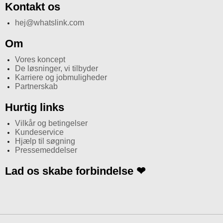
Kontakt os
hej@whatslink.com
Om
Vores koncept
De løsninger, vi tilbyder
Karriere og jobmuligheder
Partnerskab
Hurtig links
Vilkår og betingelser
Kundeservice
Hjælp til søgning
Pressemeddelser
Lad os skabe forbindelse ❤
I
n