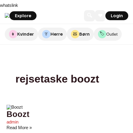
Skip
Boozt
whatslink
to
content
🔍
❤
Explore
Login
🏷️
👩
Kvinder
👔
Herre
🧸
Børn
Outlet
rejsetaske boozt
Boozt
admin
Read More »