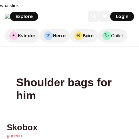
Skip
Skobox
whatslink
to
content
🔍
❤
Explore
Login
🏷️
👩
Kvinder
👔
Herre
🧸
Børn
Outlet
Shoulder bags for
him
Skobox
gurleen