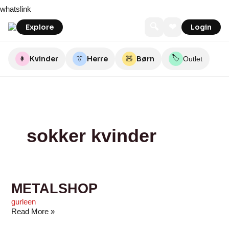
Skip
METALSHOP
O’TAY
whatslink
to
content
🔍
❤
Explore
Login
🏷️
👩
Kvinder
👔
Herre
🧸
Børn
Outlet
sokker kvinder
METALSHOP
gurleen
Read More »