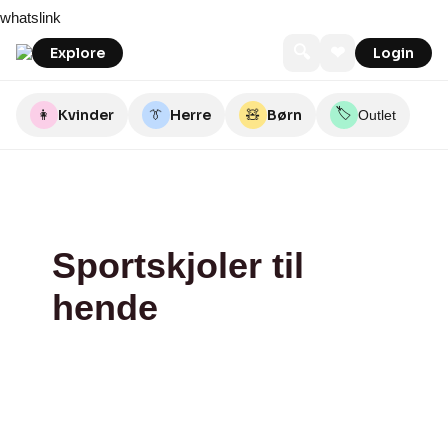
Skip
SaleShoppen.dk
whatslink
to
content
🔍
❤
Explore
Login
🏷️
👩
Kvinder
👔
Herre
🧸
Børn
Outlet
Sportskjoler til
hende