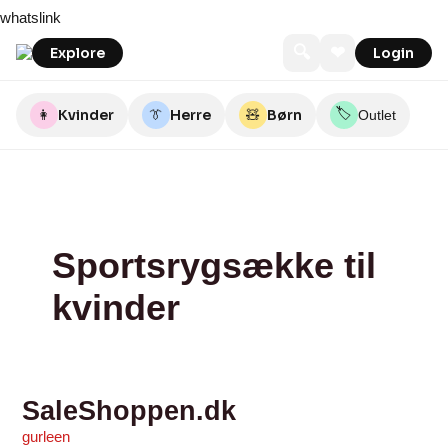
Skip
SaleShoppen.dk
whatslink
to
content
🔍
❤
Explore
Login
🏷️
👩
Kvinder
👔
Herre
🧸
Børn
Outlet
Sportsrygsække til
kvinder
SaleShoppen.dk
gurleen