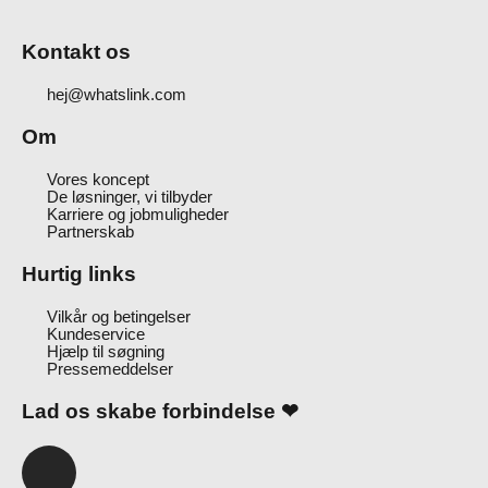
Kontakt os
hej@whatslink.com
Om
Vores koncept
De løsninger, vi tilbyder
Karriere og jobmuligheder
Partnerskab
Hurtig links
Vilkår og betingelser
Kundeservice
Hjælp til søgning
Pressemeddelser
Lad os skabe forbindelse ❤
I
n