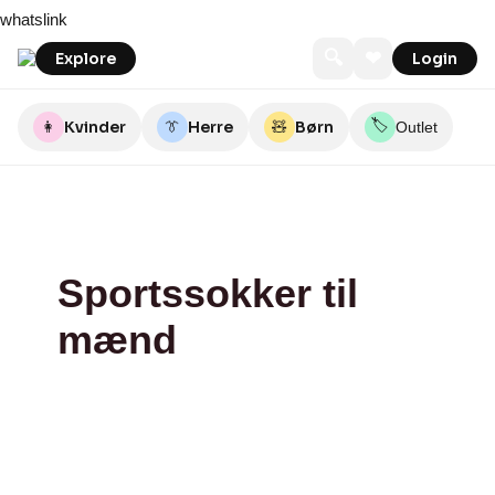
Skip
bareen
whatslink
to
content
🔍
❤
Explore
Login
🏷️
👩
Kvinder
👔
Herre
🧸
Børn
Outlet
Sportssokker til
mænd