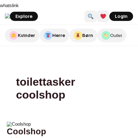
Skip
Coolshop
whatslink
to
content
Explore
Login
Kvinder
Herre
Børn
Outlet
toilettasker
coolshop
Coolshop