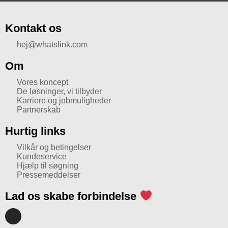
Kontakt os
hej@whatslink.com
Om
Vores koncept
De løsninger, vi tilbyder
Karriere og jobmuligheder
Partnerskab
Hurtig links
Vilkår og betingelser
Kundeservice
Hjælp til søgning
Pressemeddelser
Lad os skabe forbindelse
I
n
s