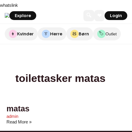
Skip
matas
whatslink
to
content
🔍
❤
Explore
Login
🏷️
👩
Kvinder
👔
Herre
🧸
Børn
Outlet
toilettasker matas
matas
admin
Read More »