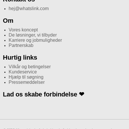
hej@whatslink.com
Om
Vores koncept
De løsninger, vi tilbyder
Karriere og jobmuligheder
Partnerskab
Hurtig links
Vilkår og betingelser
Kundeservice
Hjælp til søgning
Pressemeddelser
Lad os skabe forbindelse ❤
I
n