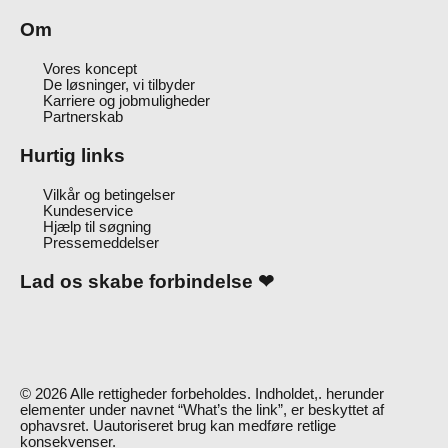
Om
Vores koncept
De løsninger, vi tilbyder
Karriere og jobmuligheder
Partnerskab
Hurtig links
Vilkår og betingelser
Kundeservice
Hjælp til søgning
Pressemeddelser
Lad os skabe forbindelse ❤
I
n
© 2026 Alle rettigheder forbeholdes. Indholdet,. herunder
elementer under navnet “What’s the link”, er beskyttet af
s
ophavsret. Uautoriseret brug kan medføre retlige
konsekvenser.