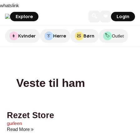
Skip
Rezet
Zandershop
Feiber
Jakesapparel
Tøjmanden
DILLING
whatslink
to
Store
Langeland
content
🔍
❤
Explore
Login
🏷️
👩
Kvinder
👔
Herre
🧸
Børn
Outlet
Veste til ham
Rezet Store
gurleen
Read More »