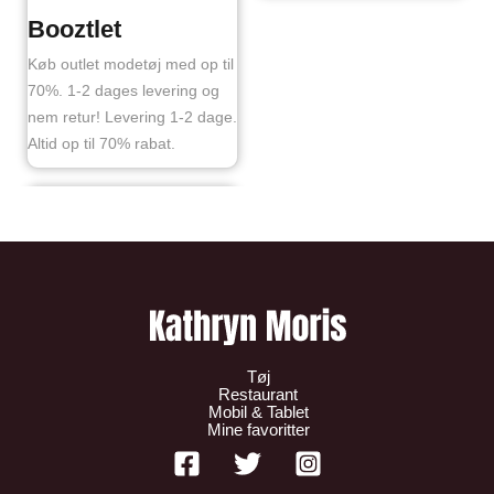
Booztlet
Køb outlet modetøj med op til
70%. 1-2 dages levering og
nem retur! Levering 1-2 dage.
Altid op til 70% rabat.
Tøj
Restaurant
Mobil & Tablet
Mine favoritter