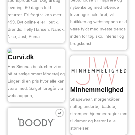
sportsprodukter. Dag til dag
nytænke og med løbende
levering. 60 dages fuld
leveringer hele året, vil
returret. Fri fragt v. køb over
butikken og webshoppen altid
499. Byt online eller i butik.
være fyldt med nyeste trends
Brands: Helly Hansen, Nanok,
inden for tøj, sko, interiør og
Nico, Just, Puma.
brugskunst.
Curvi.dk
Hos Siennas bestræber vi os
på at sælge smart Modetøj og
Lingeri til en pris hvor alle kan
Minhemmelighed
være med. Salget foregår via
webshoppen,
Shapewear, morgenkåber,
nattøj, undertøj, badetøj,
strømper, hjemmedragter mm
til damer og herrer i alle
størrelser.