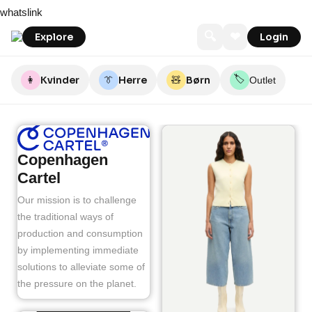
Skip
whatslink
to
content
🔍
❤
Explore
Login
🏷️
👩
Kvinder
👔
Herre
🧸
Børn
Outlet
Copenhagen
Cartel
Our mission is to challenge
the traditional ways of
production and consumption
by implementing immediate
solutions to alleviate some of
the pressure on the planet.