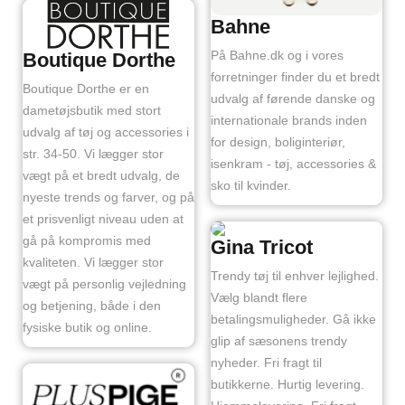
Bahne
På Bahne.dk og i vores
Boutique Dorthe
forretninger finder du et bredt
Boutique Dorthe er en
udvalg af førende danske og
dametøjsbutik med stort
internationale brands inden
udvalg af tøj og accessories i
for design, boliginteriør,
str. 34-50. Vi lægger stor
isenkram - tøj, accessories &
vægt på et bredt udvalg, de
sko til kvinder.
nyeste trends og farver, og på
et prisvenligt niveau uden at
gå på kompromis med
Gina Tricot
kvaliteten. Vi lægger stor
Trendy tøj til enhver lejlighed.
vægt på personlig vejledning
Vælg blandt flere
og betjening, både i den
betalingsmuligheder. Gå ikke
fysiske butik og online.
glip af sæsonens trendy
nyheder. Fri fragt til
butikkerne. Hurtig levering.