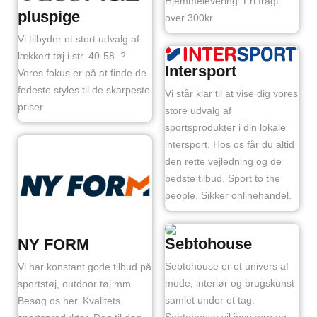
Hjemmelevering. Fri fragt
pluspige
over 300kr.
Vi tilbyder et stort udvalg af
lækkert tøj i str. 40-58. ?
Intersport
Vores fokus er på at finde de
fedeste styles til de skarpeste
Vi står klar til at vise dig vores
priser
store udvalg af
sportsprodukter i din lokale
intersport. Hos os får du altid
den rette vejledning og de
bedste tilbud. Sport to the
people. Sikker onlinehandel.
Sebtohouse
NY FORM
Sebtohouse er et univers af
Vi har konstant gode tilbud på
mode, interiør og brugskunst
sportstøj, outdoor tøj mm.
samlet under et tag.
Besøg os her. Kvalitets
Sebtohouse vil inspirere og