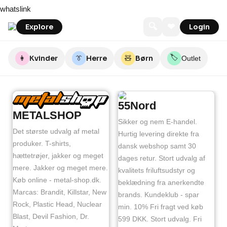
Skip
whatslink
to
content
🔍
❤
Explore
Login
🏷️
👩
Kvinder
👔
Herre
🧸
Børn
Outlet
55Nord
METALSHOP
Sikker og nem E-handel.
Det største udvalg af metal
Hurtig levering direkte fra
produker. T-shirts,
dansk webshop samt 30
hættetrøjer, jakker og meget
dages retur. Stort udvalg af
mere. Jakker og meget mere.
kvalitets friluftsudstyr og
Køb online - metal-shop.dk.
beklædning fra anerkendte
Marcas: Brandit, Killstar, New
brands. Kundeklub - spar
Rock, Plastic Head, Nuclear
min. 10% Fri fragt ved køb
Blast, Devil Fashion, Dr.
599 DKK. Stort udvalg. Fri