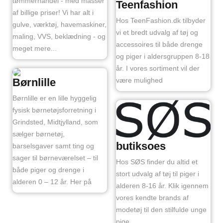
tømmerhandel - med masser
Teenfashion
af billige priser! Vi har alt i
Hos TeenFashion.dk tilbyder
gulve, værktøj, havemaskiner,
vi et bredt udvalg af tøj og
maling, VVS, beklædning - og
accessoires til både drenge
meget mere...
og piger i aldersgruppen 8-18
år. I vores sortiment vil der
være mulighed
Børnlille
Børnlille er en lille hyggelig
fysisk børnetøjsforretning i
Grindsted, Midtjylland, som
sælger børnetøj,
butiksoes
barselsgaver samt ting og
sager til børneværelset – til
Hos SØS finder du altid et
både piger og drenge i
stort udvalg af tøj til piger i
alderen 0 – 12 år. Her på
alderen 8-16 år. Klik igennem
vores kendte brands af
modetøj til den stilfulde unge
pige.