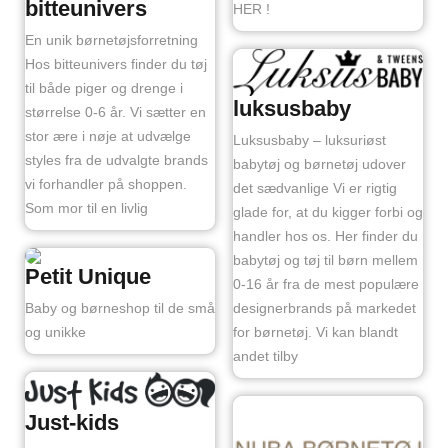
bitteunivers
HER !
En unik børnetøjsforretning
Hos bitteunivers finder du tøj
til både piger og drenge i
luksusbaby
størrelse 0-6 år. Vi sætter en
stor ære i nøje at udvælge
Luksusbaby – luksuriøst
styles fra de udvalgte brands
babytøj og børnetøj udover
vi forhandler på shoppen.
det sædvanlige Vi er rigtig
Som mor til en livlig
glade for, at du kigger forbi og
handler hos os. Her finder du
babytøj og tøj til børn mellem
Petit Unique
0-16 år fra de mest populære
designerbrands på markedet
Baby og børneshop til de små
for børnetøj. Vi kan blandt
og unikke
andet tilby
Just-kids