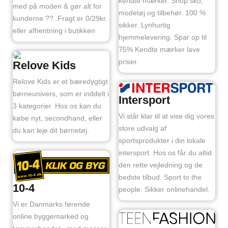
kendte mærker. Shop sko,
med på moden & gør alt for
modetøj og tilbehør. 100 %
kunderne ??. Fragt er 0/29kr.
sikker. Lynhurtig
eller afhentning i butikken
hjemmelevering. Spar op til
75% Kendte mærker lave
priser.
Relove Kids
Relove Kids er et bæredygtigt
børneunivers, som er inddelt i
Intersport
3 kategorier. Hos os kan du
Vi står klar til at vise dig vores
købe nyt, secondhand, eller
store udvalg af
du kan leje dit børnetøj.
sportsprodukter i din lokale
intersport. Hos os får du altid
den rette vejledning og de
bedste tilbud. Sport to the
10-4
people. Sikker onlinehandel.
Vi er Danmarks førende
online byggemarked og