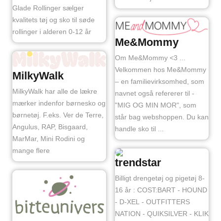
Glade Rollinger sælger
kvalitets tøj og sko til søde
rollinger i alderen 0-12 år
Me&Mommy
Om Me&Mommy <3 ...
Velkommen hos Me&Mommy
MilkyWalk
– en familievirksomhed, som
MilkyWalk har alle de lækre
navnet også refererer til -
mærker indenfor børnesko og
"MIG OG MIN MOR", som
børnetøj. F.eks. Ver de Terre,
står bag webshoppen. Du kan
Angulus, RAP, Bisgaard,
handle sko til ...
MarMar, Mini Rodini og
mange flere
trendstar
Billigt drengetøj og pigetøj 8-
16 år : COST:BART - HOUND
- D-XEL - OUTFITTERS
NATION - QUIKSILVER - KLIK