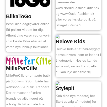
hjemmesider
www.NordicFashionOutlet.dk
og www.OutletFashion.dk
BilkaToGo
eller vores fysiske butik på
Bestil dine dagligvarer online.
Strøget i Varde ?
Så pakker vi dem for dig.
Afhent dine varer ved drive-in
Relove Kids
i din lokale Bilka eller en af
vores nye PickUp lokationer.
Relove Kids er et bæredygtigt
børneunivers, som er inddelt i
3 kategorier. Hos os kan du
købe nyt, secondhand, eller
MillePerCille
du kan leje dit børnetøj.
MillePerCille er en ægte butik
på 350 kvm. ?Som både har
webshop ? & butik i Randers.
Stylepit
Der er masser af lækre
Køb dine nye modetøj her.
brands og altid noget på
Stort udvalg af modetøj fra
udsalg. Vi følger hele tiden