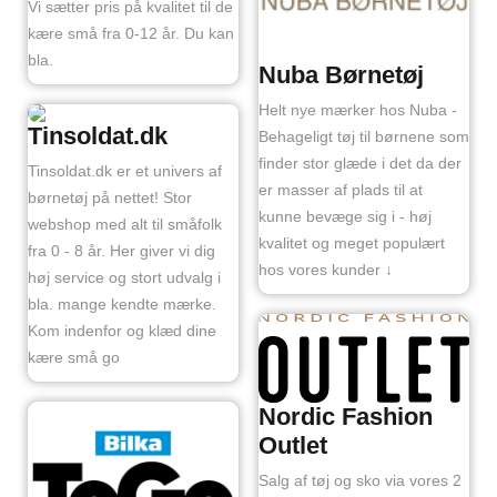
Vi sætter pris på kvalitet til de
kære små fra 0-12 år. Du kan
bla.
Nuba Børnetøj
Helt nye mærker hos Nuba -
Tinsoldat.dk
Behageligt tøj til børnene som
finder stor glæde i det da der
Tinsoldat.dk er et univers af
er masser af plads til at
børnetøj på nettet! Stor
kunne bevæge sig i - høj
webshop med alt til småfolk
kvalitet og meget populært
fra 0 - 8 år. Her giver vi dig
hos vores kunder ↓
høj service og stort udvalg i
bla. mange kendte mærke.
Kom indenfor og klæd dine
kære små go
Nordic Fashion
Outlet
Salg af tøj og sko via vores 2