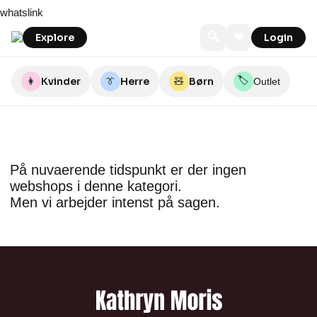
Skip
whatslink
to
content
🔍
❤
Explore
Login
🏷️
👩
Kvinder
👔
Herre
🧸
Børn
Outlet
På nuvaerende tidspunkt er der ingen
webshops i denne kategori.
Men vi arbejder intenst på sagen.