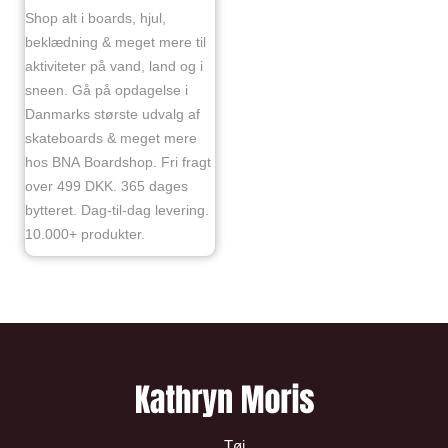
Shop alt i boards, hjul,
beklædning & meget mere til
aktiviteter på vand, land og i
sneen. Gå på opdagelse i
Danmarks største udvalg af
skateboards & meget mere
hos BNA Boardshop. Fri fragt
over 499 DKK. 365 dages
bytteret. Dag-til-dag levering.
10.000+ produkter.
Tøj