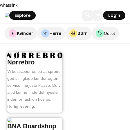
Skip
whatslink
to
content
🔍
❤
Explore
Login
🏷️
👩
Kvinder
👔
Herre
🧸
Børn
Outlet
Nørrebro
Vi bestræber os på at sprede
god stil, glade kunder og en
service i højeste klasse. Du vil
altid kunne finde det nyeste
indenfor fashion hos os.
Hurtig levering.
BNA Boardshop