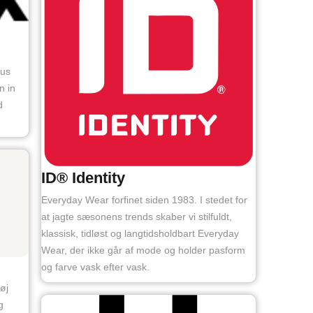
mus
n in
d
ID® Identity
Everyday Wear forfinet siden 1983. I stedet for
at jagte sæsonens trends skaber vi stilfuldt,
klassisk, tidløst og langtidsholdbart Everyday
Wear, der ikke går af mode og holder pasform
og farve vask efter vask.
øj
g