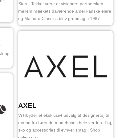
per
Store. Takket være et visionært partnerskab
mellem mærkets daværende amerikanske ejere
og Malboro Classics blev grundlagt i 1987.
r
yk og
AXEL
Vi tilbyder et eksklusivt udvalg af designertøj til
mænd fra førende modehuse i hele verden. Tøj,
sko og accessories til evhver smag | Shop
online og i ...