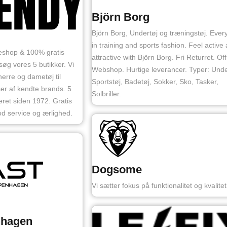
Björn Borg
Björn Borg, Undertøj og træningstøj. Ever
in training and sports fashion. Feel active
kkeshop & 100% gratis
attractive with Björn Borg. Fri Returret. Offi
esøg vores 5 butikker. Vi
Webshop. Hurtige leverancer. Typer: Unde
herre og dametøj til
Sportstøj, Badetøj, Sokker, Sko, Tasker,
r af kendte brands. 5
Solbriller.
teret siden 1972. Gratis
d service og ærlighed.
Dogsome
Vi sætter fokus på funktionalitet og kvalitet
nhagen