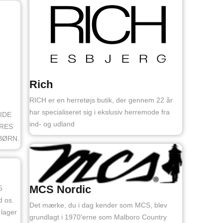
Rich
RICH er en herretøjs butik, der gennem 22 år
har specialiseret sig i ekslusiv herremode fra
IDE
ind- og udland
ORES
BØRN.
MCS Nordic
5
d os.
Det mærke, du i dag kender som MCS, blev
 lager
grundlagt i 1970'erne som Malboro Country