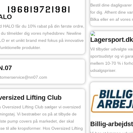
Bestil dine dagligvarer
for dig. Afhent dine var
ALO
Bilka eller en af vores
 HALO får du 10% rabat på din første ordre,
 du tilmelder dig vores nyhedsbrev. Newline
Lagersport.dk
O er et unikt brand med fokus på innovative
funktionelle produkter.
Vil tilbyder udvalgte va
sportsudstyr og vi gara
mellem 10-70 % i forho
N.07
udsalgspriser.
stomerservice@nn07.com
ersized Lifting Club
 Oversized Lifting Club sælger vi oversized
ningstøj. Vi bestræber os på at tilbyde de
ste pump covers på markedet, der skal
Billig-arbejds
se til alle kropsformer. Hos Oversized Lifting