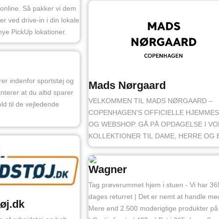
 online. Så pakker vi dem
er ved drive-in i din lokale
 nye PickUp lokationer.
rer indenfor sportstøj og
Mads Nørgaard
nterer at du altid sparer
VELKOMMEN TIL MADS NØRGAARD –
ld til de vejledende
COPENHAGEN'S OFFICIELLE HJEMMES
OG WEBSHOP. GÅ PÅ OPDAGELSE I V
KOLLEKTIONER TIL DAME, HERRE OG 
Wagner
Tag prøverummet hjem i stuen - Vi har 36
dages returret | Det er nemt at handle me
tøj.dk
Mere end 2.500 moderigtige produkter på