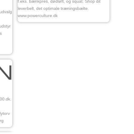
f.eks. bænkpres, dødløft, og squat. Shop dit
leverbelt, det optimale træningsbælte.
 udvalg
www.powerculture.dk
udstyr
s
00.dk.
ytorv
rg