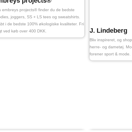
mbreys projects®
 embreys projects® finder du de bedste
dies, joggers, SS + LS tees og sweatshirts.
bt i de bedste 100% økologiske kvaliteter. Fri
J. Lindeberg
gt ved køb over 400 DKK.
Bliv inspireret, og sho
herre- og dametøj. Mod
forener sport & mode.