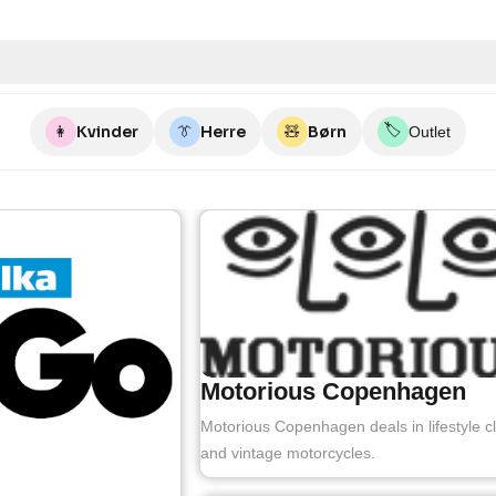
🏷️
👩
Kvinder
👔
Herre
🧸
Børn
Outlet
Motorious Copenhagen
Motorious Copenhagen deals in lifestyle c
and vintage motorcycles.