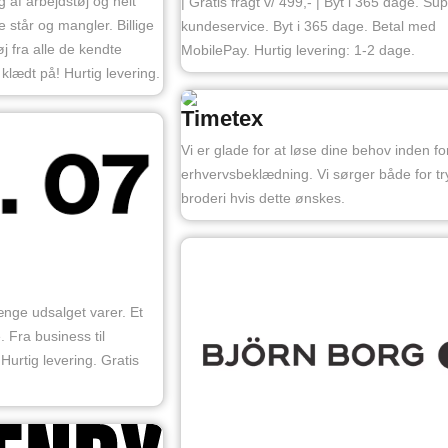
 af arbejdstøj og helt
| Gratis fragt v/ 499,- | Byt i 365 dage. Su
e står og mangler. Billige
kundeservice. Byt i 365 dage. Betal med
øj fra alle de kendte
MobilePay. Hurtig levering: 1-2 dage.
klædt på! Hurtig levering.
Timetex
Vi er glade for at løse dine behov inden fo
erhvervsbeklædning. Vi sørger både for tr
broderi hvis dette ønskes.
længe udsalget varer. Et
. Fra business til
Hurtig levering. Gratis