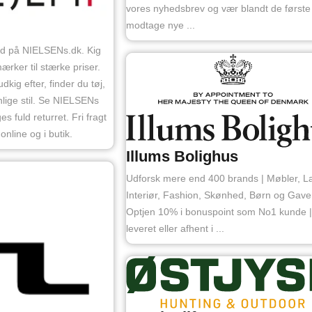
vores nyhedsbrev og vær blandt de første t
modtage nye ...
ud på NIELSENs.dk. Kig
rker til stærke priser.
kig efter, finder du tøj,
lige stil. Se NIELSENs
 fuld returret. Fri fragt
online og i butik.
Illums Bolighus
Udforsk mere end 400 brands | Møbler, L
Interiør, Fashion, Skønhed, Børn og Gaver
Optjen 10% i bonuspoint som No1 kunde 
leveret eller afhent i ...