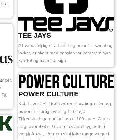
il at
TEE JAYS
Alt vores tøj lige fra t-shirt og poloer til sweat og
jakker, er skabt med passion for kompromisløs
kvalitet og tidløst design.
amper,
 |
POWER CULTURE
| Få
Køb Lever belt i høj kvalitet til styrketræning og
powerlift. Hurtig levering 1-3 dage.
Tilfredshedsgaranti helt op til 100 dage. Gratis
fragt over 499kr. Giver maksimalt rygstøtte i
vægtløftning, når man skal løfte tunge vægte i