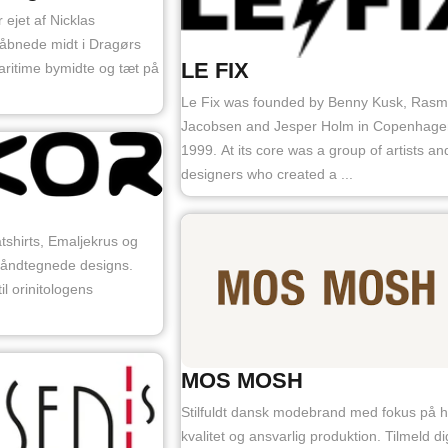
ejet af Nicklas
 åbnede midt i Dragørs
LE FIX
aritime bymidte og tæt på
Le Fix was founded by Benny Kusk, Ras
Jacobsen and Jesper Holm in Copenhage
1999. At its core was a group of artists an
designers who created a ...
atshirts, Emaljekrus og
håndtegnede designs.
til orinitologens
MOS MOSH
Stilfuldt dansk modebrand med fokus på h
kvalitet og ansvarlig produktion. Tilmeld di