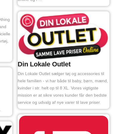
ything
 and
cielle
rtøj,
Din Lokale Outlet
Din Lokale Outlet sælger tøj og accessories til
hele familien - vi har både til baby, børn, mænd,
kvinder i str. helt op til 8 XL. Vores vigtigste
mission er at sikre vores kunder får den bedste
service og udvalg af nye varer til lave priser.
.