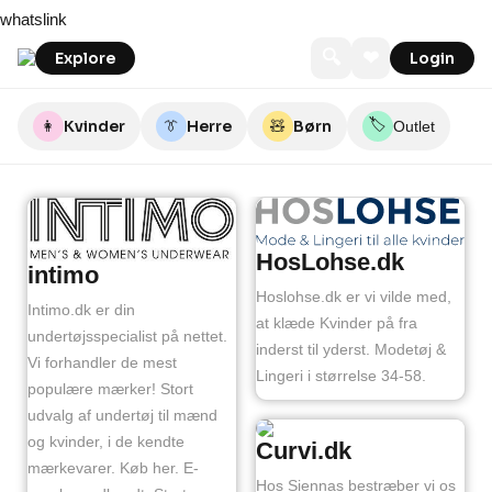
Skip
whatslink
to
content
🔍
❤
Explore
Login
🏷️
👩
Kvinder
👔
Herre
🧸
Børn
Outlet
HosLohse.dk
intimo
Hoslohse.dk er vi vilde med,
Intimo.dk er din
at klæde Kvinder på fra
undertøjsspecialist på nettet.
inderst til yderst. Modetøj &
Vi forhandler de mest
Lingeri i størrelse 34-58.
populære mærker! Stort
udvalg af undertøj til mænd
og kvinder, i de kendte
Curvi.dk
mærkevarer. Køb her. E-
Hos Siennas bestræber vi os