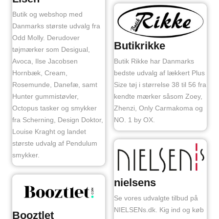
Butik og webshop med
Danmarks største udvalg fra
Odd Molly. Derudover
Butikrikke
tøjmærker som Desigual,
Avoca, Ilse Jacobsen
Butik Rikke har Danmarks
Hornbæk, Cream,
bedste udvalg af lækkert Plus
Rosemunde, Danefæ, samt
Size tøj i størrelse 38 til 56 fra
Hunter gummistøvler,
kendte mærker såsom Zoey,
Octopus tasker og smykker
Zhenzi, Only Carmakoma og
fra Scherning, Design Doktor,
NO. 1 by OX.
Louise Kraght og landet
største udvalg af Pendulum
smykker.
nielsens
Se vores udvalgte tilbud på
NIELSENs.dk. Kig ind og køb
Booztlet