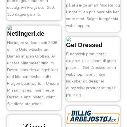
mærke godkendt. Stort
på at sælge smart Modetøj og
udvalg. Fri Fragt over 250,-
Lingeri til en pris hvor alle kan
365 dages garanti.
være med. Salget foregår via
webshoppen,
Netlingeri.de
Netlingeri verkauft seit 2006
Get Dressed
online Unterwäsche an
Europæisk produceret
Damen in allen Größen. All
ekspres kollektioner til gode
unsere Mitarbeiter sind im
priser. ... Get Dressed er en
Dessousbereich ausgebildet
webshop, hvor vi nøje
und können deshalb alle
indkøber og designer
Fragen beantworten. Unsere
europæisk produceret tøj til
Mission ist es, Ihnen neue
piger og ...
Dessous anzubieten, wenn
Sie diese brauchen.