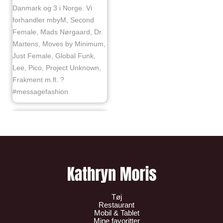
Danmark og 3 i Norge. Vi
forhandler mbyM, Second
Female, Mads Nørgaard, Dr.
Martens, Moves by Minimum,
Just Female, Global Funk,
Lee, Pico, Project Unknown,
Frakment m.fl. ?
#messagefashion
Tøj
Restaurant
Mobil & Tablet
Mine favoritter