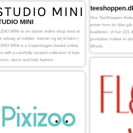
teeshoppen.d
Hos TeeShoppen finder 
TUDIO MINI
priser hvor du ikke g
DIO MINI er en dansk online shop med et
kvaliteten. Vi har 101
e udvalg af møbler, interiør og tøj til børn |
produkter hvilket er di
DIO MINI is a Copenhagen-based online
tilfreds.
re with a carefully curated collection of kids
eriors, decor and kids fashion.