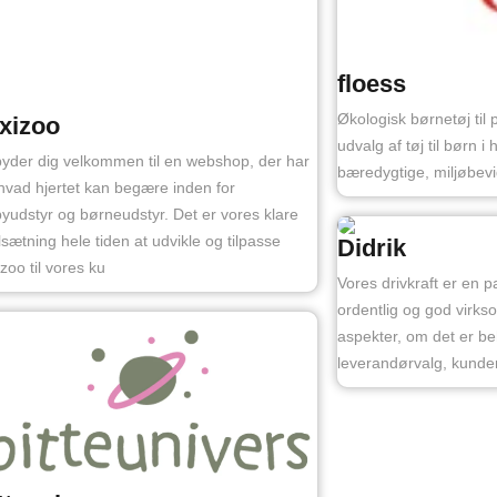
floess
Økologisk børnetøj til
xizoo
udvalg af tøj til børn i 
byder dig velkommen til en webshop, der har
bæredygtige, miljøbevi
 hvad hjertet kan begære inden for
yudstyr og børneudstyr. Det er vores klare
sætning hele tiden at udvikle og tilpasse
Didrik
izoo til vores ku
Vores drivkraft er en p
ordentlig og god virks
aspekter, om det er be
leverandørvalg, kund