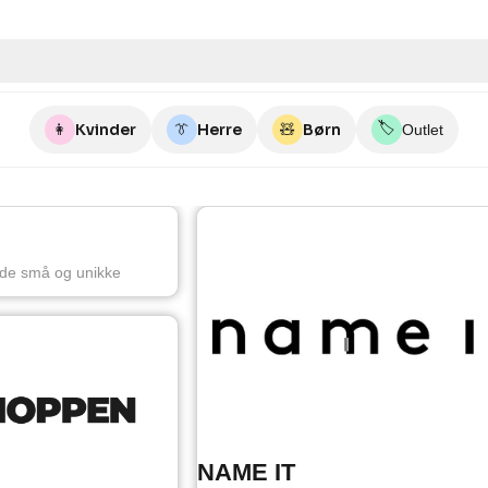
🏷️
👩
Kvinder
👔
Herre
🧸
Børn
Outlet
 de små og unikke
NAME IT