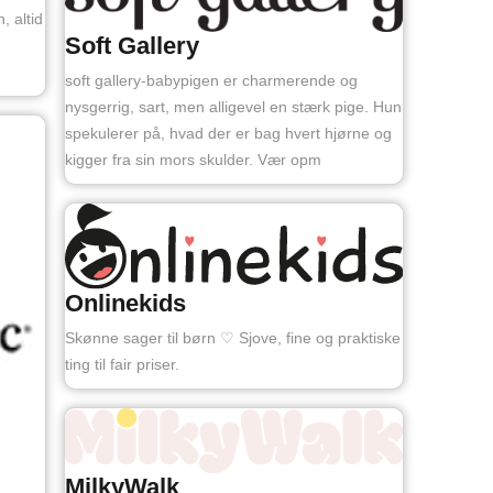
, altid
Soft Gallery
soft gallery-babypigen er charmerende og
nysgerrig, sart, men alligevel en stærk pige. Hun
spekulerer på, hvad der er bag hvert hjørne og
kigger fra sin mors skulder. Vær opm
Onlinekids
Skønne sager til børn ♡ Sjove, fine og praktiske
ting til fair priser.
MilkyWalk