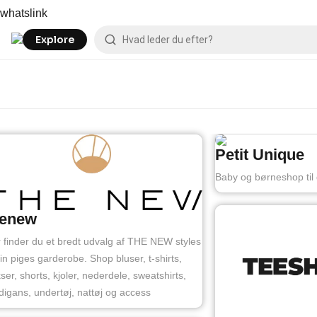
Skip
whatslink
to
content
Explore
Petit Unique
Baby og børneshop til
henew
 finder du et bredt udvalg af THE NEW styles
 din piges garderobe. Shop bluser, t-shirts,
ser, shorts, kjoler, nederdele, sweatshirts,
digans, undertøj, nattøj og access