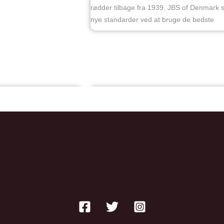
rødder tilbage fra 1939. JBS of Denmark 
nye standarder ved at bruge de bedste