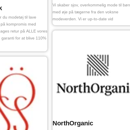
Vi skaber sjov, overkommelig mode til børn
k
med øje på tægerne fra den voksne
du modetøj til lave
modeverden. Vi er up-to-date vid
år på kompromis med
 dages retur på ALLE vores
n garanti for at blive 110%
NorthOrganic