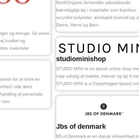
NorthOrganic forhandler udelukkende
bæredygtigt tøj i materialer som bambus,
recycled polyester, økologisk bomuld og uld
Dame, Herre og Børn.
 piger og drenge. Se vores
høj kvalitet og
dste materialer
studiominishop
STUDIO MINI er en dansk online shop me
nøje udvalg af møbler, interiør og tøj til bø
assion for at drive en
STUDIO MINI is a Copenhagen-based onl
omhed i alle dens
handling af personale,
er mm.
Jbs of denmark
BS of Denmark er en dansk virksomhed 