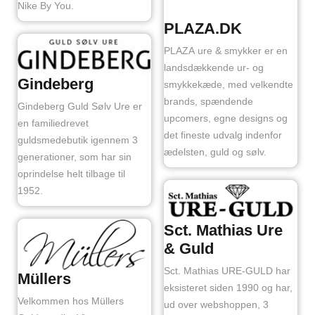
Nike By You.
PLAZA.DK
PLAZA ure & smykker er en
landsdækkende ur- og
Gindeberg
smykkekæde, med velkendte
brands, spændende
Gindeberg Guld Sølv Ure er
upcomers, egne designs og
en familiedrevet
det fineste udvalg indenfor
guldsmedebutik igennem 3
ædelsten, guld og sølv.
generationer, som har sin
oprindelse helt tilbage til
1952.
Sct. Mathias Ure
& Guld
Sct. Mathias URE-GULD har
Müllers
eksisteret siden 1990 og har,
Velkommen hos Müllers
ud over webshoppen, 3