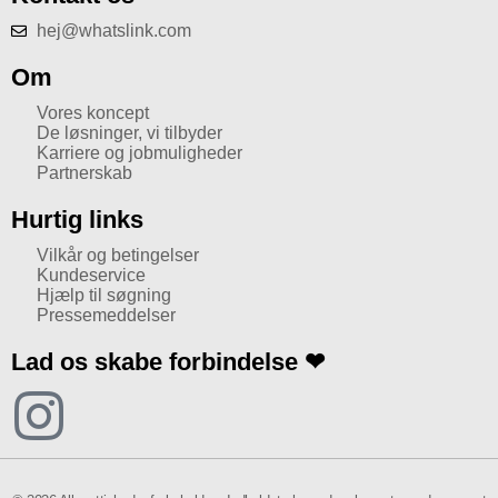
hej@whatslink.com
Om
Vores koncept
De løsninger, vi tilbyder
Karriere og jobmuligheder
Partnerskab
Hurtig links
Vilkår og betingelser
Kundeservice
Hjælp til søgning
Pressemeddelser
Lad os skabe forbindelse ❤
I
n