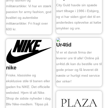
army fashion og
City Guld havde sin spæde
militærartikler. Vi har en stærk
start tilbage i 1986 i Esbjerg,
passion for army fashion, god
og vi har siden gjort det til en
kvalitet og autentiske
anderledes oplevelse at købe
militærartikler. Fri fragt over
smykker og ure.
600 kr.
Ur4tid
Vi er et dansk firma der
leverer ure til alle! Online på
ur4tid.dk kan du bestille ure til
nike
gode priser og få leveret dit
Friske, klassiske og
næste ur hurtigt med service
eksklusive stile til banen eller
der virker!
gaden fra NIKE. Det officielle
websted. Hjem til alt Nike.
Shop de sidste nyheder i dag.
Bliv Nike-medlem. Tilpas på