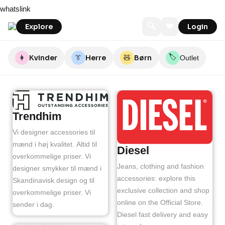
Skip
whatslink
to
content
🔍
❤
Explore
Login
🏷️
👩
Kvinder
👔
Herre
🧸
Børn
Outlet
Trendhim
Vi designer accessories til
mænd i høj kvalitet. Altid til
Diesel
overkommelige priser. Vi
Jeans, clothing and fashion
designer smykker til mænd i
accessories: explore this
Skandinavisk design og til
exclusive collection and shop
overkommelige priser. Vi
online on the Official Store.
sender i dag.
Diesel fast delivery and easy