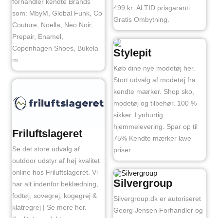
forhandler kendte Brands
499 kr. ALTID prisgaranti.
som: MbyM, Global Funk, Co’
Gratis Ombytning.
Couture, Noella, Neo Noir,
Prepair, Enamel,
Copenhagen Shoes, Bukela
Stylepit
m.
Køb dine nye modetøj her.
Stort udvalg af modetøj fra
kendte mærker. Shop sko,
modetøj og tilbehør. 100 %
sikker. Lynhurtig
hjemmelevering. Spar op til
Friluftslageret
75% Kendte mærker lave
Se det store udvalg af
priser.
outdoor udstyr af høj kvalitet
online hos Friluftslageret. Vi
Silvergroup
har alt indenfor beklædning,
fodtøj, sovegrej, kogegrej &
Silvergroup.dk er autoriseret
klatregrej | Se mere her.
Georg Jensen Forhandler og