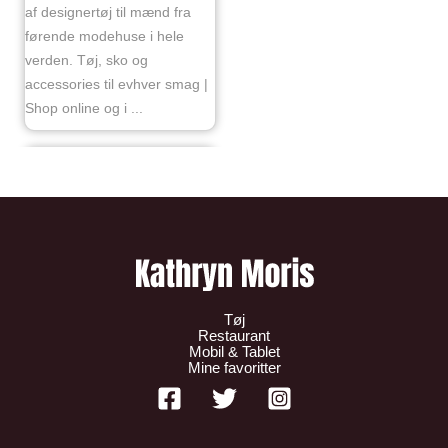
af designertøj til mænd fra
førende modehuse i hele
verden. Tøj, sko og
accessories til evhver smag |
Shop online og i ...
Tøj
Restaurant
Mobil & Tablet
Mine favoritter