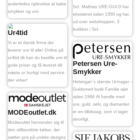
anderledes oplevelse at købe
Sct. Mathias URE-GULD har
smykker og ure.
eksisteret siden 1990 og har,
ud over webshoppen, 3
butikker i Sct.
Ur4tid
Vi er et dansk firma der
leverer ure til alle! Online på
ur4tid.dk kan du bestille ure til
Petersen Ure-
gode priser og få leveret dit
Smykker
næste ur hurtigt med service
der virker!
Helsingør´s største Urmager -
Guldsmed butik Familie ejet
siden 1966 At handle med
ure, guld, sølv, og diamanter,
MODEoutlet.dk
er en tillidssag, som vi tager
alvorligt.
Modeoutlet henvender sig til
den stilbevidste køber, der
sætter pris på unikke designs