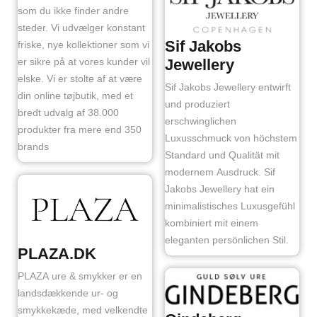
som du ikke finder andre
steder. Vi udvælger konstant
Sif Jakobs
friske, nye kollektioner som vi
er sikre på at vores kunder vil
Jewellery
elske. Vi er stolte af at være
Sif Jakobs Jewellery entwirft
din online tøjbutik, med et
und produziert
bredt udvalg af 38.000
erschwinglichen
produkter fra mere end 350
Luxusschmuck von höchstem
brands
Standard und Qualität mit
modernem Ausdruck. Sif
Jakobs Jewellery hat ein
minimalistisches Luxusgefühl
kombiniert mit einem
eleganten persönlichen Stil.
PLAZA.DK
PLAZA ure & smykker er en
landsdækkende ur- og
smykkekæde, med velkendte