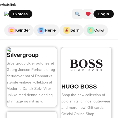
Skip
whatslink
to
content
Explore
Login
Kvinder
Herre
Børn
Outlet
Silvergroup
Silvergroup.dk er autoriseret
Georg Jensen Forhandler og
derudover har vi Danmarks
største vintage kollektion af
HUGO BOSS
Moderne Dansk Sølv. Vi er
Shop the new collection of
unikke med denne blanding
polo shirts, chinos, outerwear
af vintage og nyt sølv.
and more now! Gift cards.
Official Online Shop.