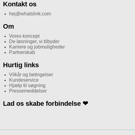
Kontakt os
hej@whatslink.com
Om
Vores koncept
De løsninger, vi tilbyder
Karriere og jobmuligheder
Partnerskab
Hurtig links
Vilkår og betingelser
Kundeservice
Hjælp til søgning
Pressemeddelser
Lad os skabe forbindelse ❤
I
n