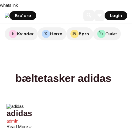
Skip
adidas
whatslink
to
content
🔍
❤
Explore
Login
🏷️
👩
Kvinder
👔
Herre
🧸
Børn
Outlet
bæltetasker adidas
adidas
admin
Read More »