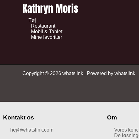
Tøj
Restaurant
Mobil & Tablet
Mine favoritter
Copyright © 2026 whatslink | Powered by whatslink
Kontakt os
Om
hej@whatslink.com
Vores konc
De løsninger