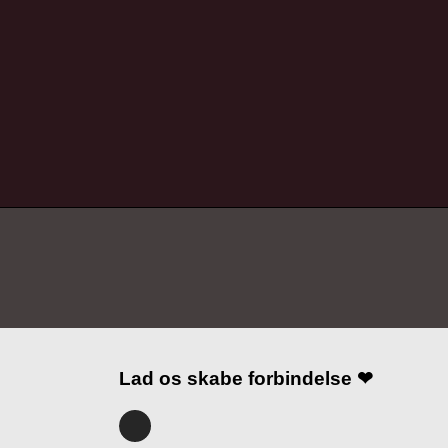
Lad os skabe forbindelse ❤
I
n