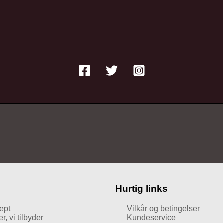
Hurtig links
ept
Vilkår og betingelser
, vi tilbyder
Kundeservice