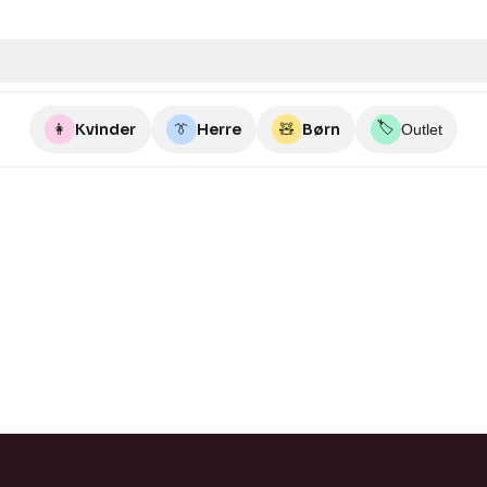
🏷️
👩
Kvinder
👔
Herre
🧸
Børn
Outlet