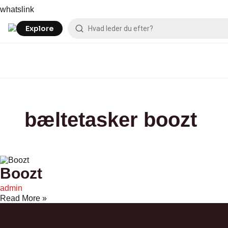
Skip
Boozt
whatslink
to
content
Explore
bæltetasker boozt
Boozt
admin
Read More »