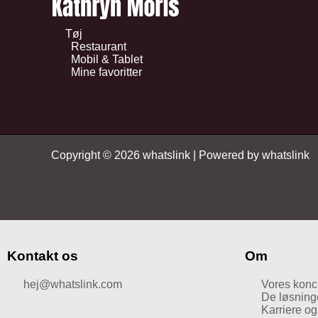
Tøj
Restaurant
Mobil & Tablet
Mine favoritter
Copyright © 2026 whatslink | Powered by whatslink
Kontakt os
Om
hej@whatslink.com
Vores konc
De løsninger
Karriere o