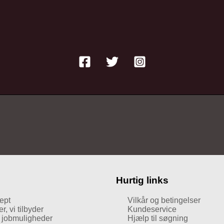
Hurtig links
ept
Vilkår og betingelser
, vi tilbyder
Kundeservice
g jobmuligheder
Hjælp til søgning