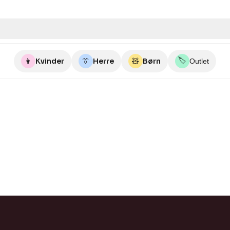
🏷️
👩
Kvinder
👔
Herre
🧸
Børn
Outlet