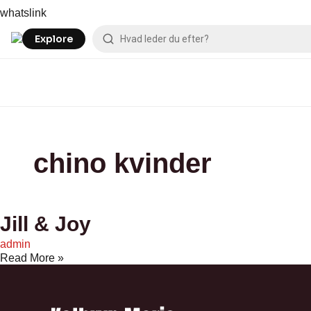
Skip
Jill
whatslink
to
&
content
Joy
Explore
chino kvinder
Jill & Joy
admin
Read More »