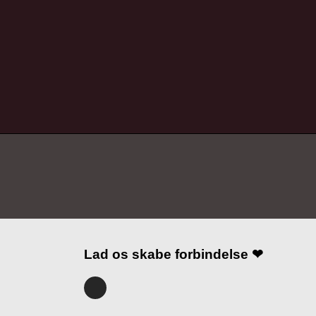
Lad os skabe forbindelse ❤
I
n
s
t