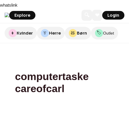
Skip
Care
whatslink
to
of
content
Carl
🔍
❤
Explore
Login
🏷️
👩
Kvinder
👔
Herre
🧸
Børn
Outlet
computertaske
careofcarl