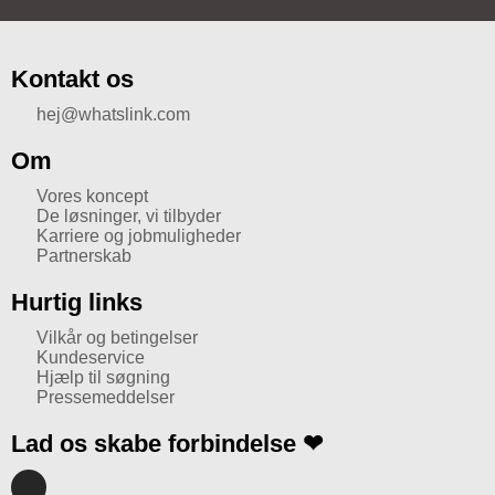
Kontakt os
hej@whatslink.com
Om
Vores koncept
De løsninger, vi tilbyder
Karriere og jobmuligheder
Partnerskab
Hurtig links
Vilkår og betingelser
Kundeservice
Hjælp til søgning
Pressemeddelser
Lad os skabe forbindelse ❤
I
n