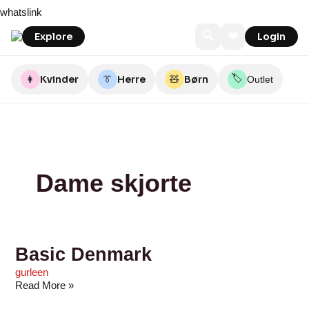
Skip
Basic
amoode
byroos.dk
Huset
Feiber
Betty
GARAGE
MODEoutlet.dk
HAVS
Pieszakdenmark
whatslink
to
Denmark
Men
Boo
cph
content
&
🔍
❤
Explore
Login
Women
🏷️
👩
Kvinder
👔
Herre
🧸
Børn
Outlet
Dame skjorte
Basic Denmark
gurleen
Read More »