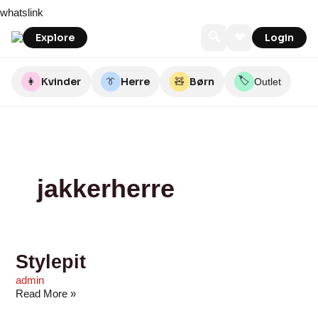
Skip
Stylepit
Tøjeksperten
SPORT24.dk
Eventyrsport.dk
Magasin
Zalando
whatslink
to
content
🔍
❤
Explore
Login
🏷️
👩
Kvinder
👔
Herre
🧸
Børn
Outlet
jakkerherre
Stylepit
admin
Read More »