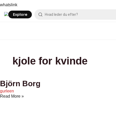
Skip
Björn
BILLIGEGOLFBOLDE.DK
Billig-
Benedikte
Belladonna
asos
Bilka
butiksoes
Booztlet
55Nord
whatslink
to
Borg
arbejdstøj.dk
Utzon
Aalborg
content
Explore
kjole for kvinde
Björn Borg
gurleen
Read More »