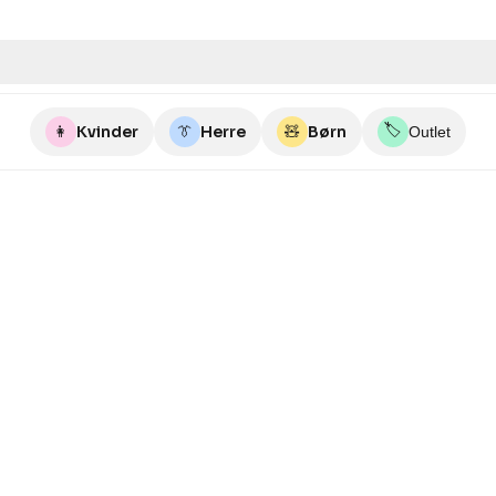
🏷️
👩
Kvinder
👔
Herre
🧸
Børn
Outlet