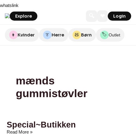
Skip
Special~Butikken
whatslink
to
content
🔍
❤
Explore
Login
🏷️
👩
Kvinder
👔
Herre
🧸
Børn
Outlet
mænds
gummistøvler
Special~Butikken
Read More »