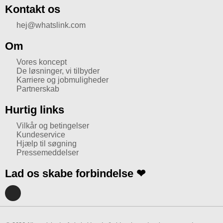
Kontakt os
hej@whatslink.com
Om
Vores koncept
De løsninger, vi tilbyder
Karriere og jobmuligheder
Partnerskab
Hurtig links
Vilkår og betingelser
Kundeservice
Hjælp til søgning
Pressemeddelser
Lad os skabe forbindelse ❤
I
n
s
t
a